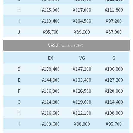
H
¥125,000
¥117,000
¥111,800
I
¥113,400
¥104,500
¥97,200
J
¥95,700
¥89,900
¥87,000
VVS2
（０．３ｃｔガイ）
EX
VG
G
D
¥158,400
¥147,200
¥136,800
E
¥144,900
¥133,400
¥127,200
F
¥136,300
¥126,500
¥120,000
G
¥124,800
¥119,600
¥114,400
H
¥116,600
¥112,100
¥108,000
I
¥103,600
¥98,000
¥95,700