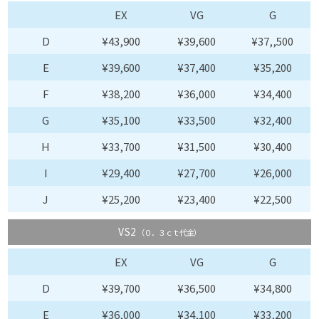
EX
VG
G
D
¥43,900
¥39,600
¥37,,500
E
¥39,600
¥37,400
¥35,200
F
¥38,200
¥36,000
¥34,400
G
¥35,100
¥33,500
¥32,400
H
¥33,700
¥31,500
¥30,400
I
¥29,400
¥27,700
¥26,000
J
¥25,200
¥23,400
¥22,500
VS2
（０．３ｃｔ代金）
EX
VG
G
D
¥39,700
¥36,500
¥34,800
E
¥36,000
¥34,100
¥33,200