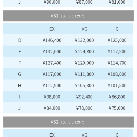
J
¥90,000
¥87,000
¥81,000
VS1
（０．３ｃｔガイ）
EX
VG
G
D
¥146,400
¥132,000
¥125,000
E
¥132,000
¥124,800
¥117,500
F
¥127,400
¥120,000
¥114,700
G
¥117,000
¥111,800
¥108,000
H
¥112,500
¥105,300
¥101,500
I
¥98,000
¥92,400
¥86,800
J
¥84,000
¥78,000
¥75,000
VS2
（０．３ｃｔガイ）
EX
VG
G