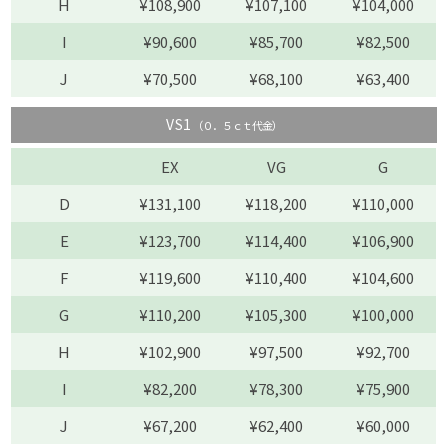
H
¥108,900
¥107,100
¥104,000
I
¥90,600
¥85,700
¥82,500
J
¥70,500
¥68,100
¥63,400
VS1
（０．５ｃｔ代金）
EX
VG
G
D
¥131,100
¥118,200
¥110,000
E
¥123,700
¥114,400
¥106,900
F
¥119,600
¥110,400
¥104,600
G
¥110,200
¥105,300
¥100,000
H
¥102,900
¥97,500
¥92,700
I
¥82,200
¥78,300
¥75,900
J
¥67,200
¥62,400
¥60,000