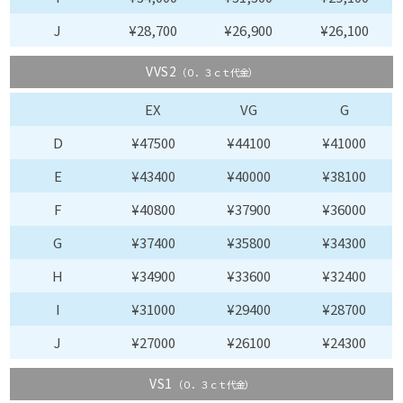
J
¥28,700
¥26,900
¥26,100
VVS2
（０．３ｃｔ代金）
EX
VG
G
D
¥47500
¥44100
¥41000
E
¥43400
¥40000
¥38100
F
¥40800
¥37900
¥36000
G
¥37400
¥35800
¥34300
H
¥34900
¥33600
¥32400
I
¥31000
¥29400
¥28700
J
¥27000
¥26100
¥24300
VS1
（０．３ｃｔ代金）