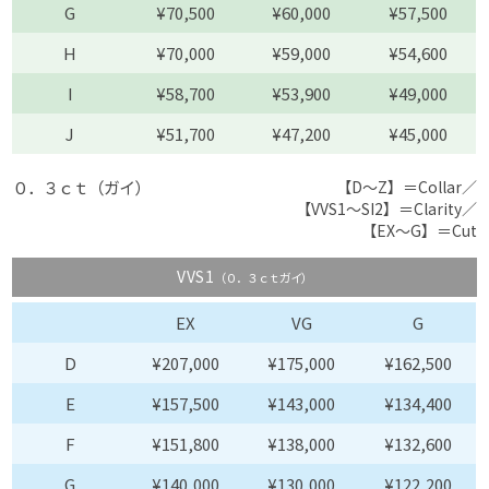
G
¥70,500
¥60,000
¥57,500
H
¥70,000
¥59,000
¥54,600
I
¥58,700
¥53,900
¥49,000
J
¥51,700
¥47,200
¥45,000
０．３ｃｔ（ガイ）
【D〜Z】＝Collar／
【VVS1〜SI2】＝Clarity／
【EX〜G】＝Cut
VVS1
（０．３ｃｔガイ）
EX
VG
G
D
¥207,000
¥175,000
¥162,500
E
¥157,500
¥143,000
¥134,400
F
¥151,800
¥138,000
¥132,600
G
¥140,000
¥130,000
¥122,200