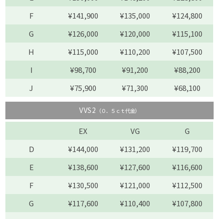
F
¥141,900
¥135,000
¥124,800
G
¥126,000
¥120,000
¥115,100
H
¥115,000
¥110,200
¥107,500
I
¥98,700
¥91,200
¥88,200
J
¥75,900
¥71,300
¥68,100
VVS2
（０．５ｃｔ代金）
EX
VG
G
D
¥144,000
¥131,200
¥119,700
E
¥138,600
¥127,600
¥116,600
F
¥130,500
¥121,000
¥112,500
G
¥117,600
¥110,400
¥107,800