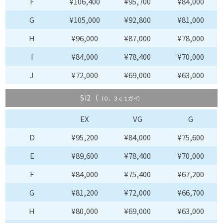
F
¥106,400
¥95,700
¥84,000
G
¥105,000
¥92,800
¥81,000
H
¥96,000
¥87,000
¥78,000
I
¥84,000
¥78,400
¥70,000
J
¥72,000
¥69,000
¥63,000
SI2（
（０．３ｃｔガイ）
EX
VG
G
D
¥95,200
¥84,000
¥75,600
E
¥89,600
¥78,400
¥70,000
F
¥84,000
¥75,400
¥67,200
G
¥81,200
¥72,000
¥66,700
H
¥80,000
¥69,000
¥63,000