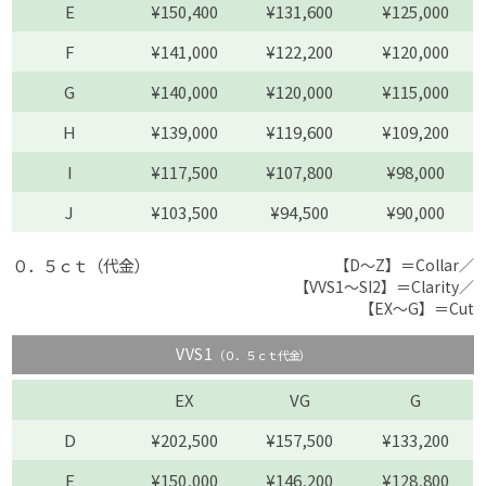
E
¥150,400
¥131,600
¥125,000
F
¥141,000
¥122,200
¥120,000
G
¥140,000
¥120,000
¥115,000
H
¥139,000
¥119,600
¥109,200
I
¥117,500
¥107,800
¥98,000
J
¥103,500
¥94,500
¥90,000
０．５ｃｔ（代金）
【D〜Z】＝Collar／
【VVS1〜SI2】＝Clarity／
【EX〜G】＝Cut
VVS1
（０．５ｃｔ代金）
EX
VG
G
D
¥202,500
¥157,500
¥133,200
E
¥150,000
¥146,200
¥128,800