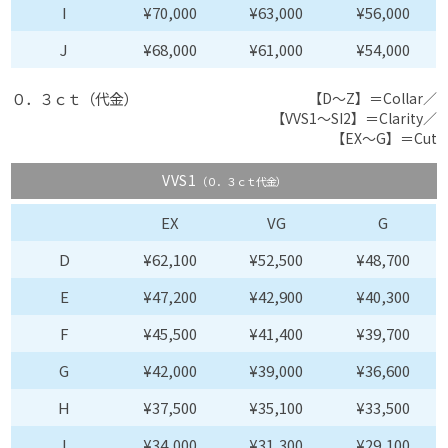
I
¥70,000
¥63,000
¥56,000
J
¥68,000
¥61,000
¥54,000
０．３ｃｔ（代金）
【D〜Z】＝Collar／
【VVS1〜SI2】＝Clarity／
【EX〜G】＝Cut
VVS1
（０．３ｃｔ代金）
EX
VG
G
D
¥62,100
¥52,500
¥48,700
E
¥47,200
¥42,900
¥40,300
F
¥45,500
¥41,400
¥39,700
G
¥42,000
¥39,000
¥36,600
H
¥37,500
¥35,100
¥33,500
I
¥34,000
¥31,300
¥29,100