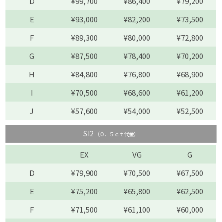
D
¥99,700
¥86,400
¥79,200
E
¥93,000
¥82,200
¥73,500
F
¥89,300
¥80,000
¥72,800
G
¥87,500
¥78,400
¥70,200
H
¥84,800
¥76,800
¥68,900
I
¥70,500
¥68,600
¥61,200
J
¥57,600
¥54,000
¥52,500
SI2
（０．５ｃｔ代金）
EX
VG
G
D
¥79,900
¥70,500
¥67,500
E
¥75,200
¥65,800
¥62,500
F
¥71,500
¥61,100
¥60,000