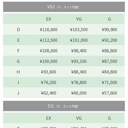
VS2
（０．５ｃｔ代金）
EX
VG
G
D
¥116,600
¥103,500
¥99,900
E
¥112,500
¥101,000
¥92,200
F
¥108,000
¥98,400
¥88,800
G
¥100,000
¥93,100
¥87,500
H
¥93,600
¥88,400
¥84,800
I
¥79,200
¥76,800
¥71,000
J
¥62,400
¥60,000
¥57,600
SI1
（０．５ｃｔ代金）
EX
VG
G