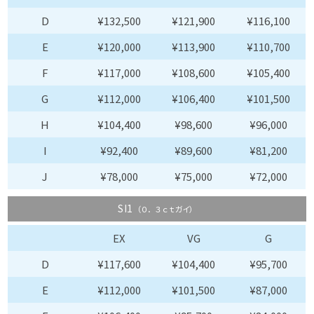
D
¥132,500
¥121,900
¥116,100
E
¥120,000
¥113,900
¥110,700
F
¥117,000
¥108,600
¥105,400
G
¥112,000
¥106,400
¥101,500
H
¥104,400
¥98,600
¥96,000
I
¥92,400
¥89,600
¥81,200
J
¥78,000
¥75,000
¥72,000
SI1
（０．３ｃｔガイ）
EX
VG
G
D
¥117,600
¥104,400
¥95,700
E
¥112,000
¥101,500
¥87,000