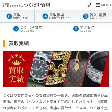
MENU
買取
買取相場
質
入・
融資
PURCHASE
MARKET PRICE
PAWNING
つくばや質店
アクセス
ABOUT US
ACCESS
買取実績
つくばや質店の日々の買取実績の一部を、実際の買取価格や商品
画像、査定のポイントなどを交えてご紹介しております。お客様
の参考にお役立てください。当店の買取サービスは、つくばや土