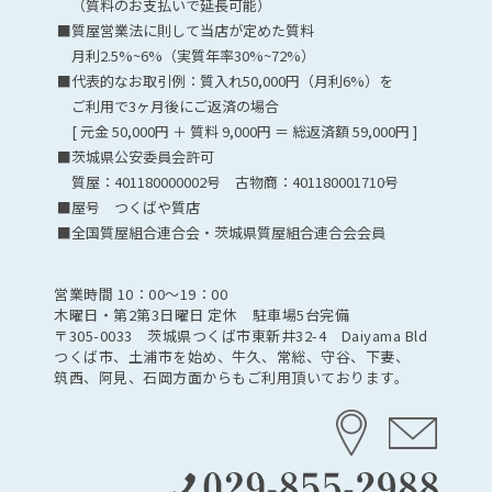
（質料のお支払いで延長可能）
■質屋営業法に則して当店が定めた質料
月利2.5%~6%（実質年率30%~72%）
■代表的なお取引例：質入れ50,000円（月利6%）を
ご利用で3ヶ月後にご返済の場合
[ 元金 50,000円 ＋ 質料 9,000円 ＝ 総返済額 59,000円 ]
■茨城県公安委員会許可
質屋：401180000002号 古物商：401180001710号
■屋号 つくばや質店
■全国質屋組合連合会・茨城県質屋組合連合会会員
営業時間 10：00〜19：00
木曜日・第2第3日曜日 定休 駐車場5台完備
〒305-0033 茨城県つくば市東新井32-4 Daiyama Bld
つくば市、土浦市を始め、牛久、常総、守谷、下妻、
筑西、阿見、石岡方面からもご利用頂いております。