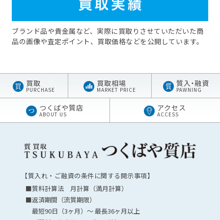
ブランド品や貴金属など、実際に買取りさせていただいた商
品の画像や査定ポイント、買取価格などを公開しています。
買取
買取相場
質
入・
融資
PURCHASE
MARKET PRICE
PAWNING
つくばや質店
アクセス
ABOUT US
ACCESS
【質入れ・ご融資の条件に関する開示事項】
■質料計算法 月計算（満月計算）
■返済期間（流質期限）
最短90日（3ヶ月）～ 最長36ヶ月以上