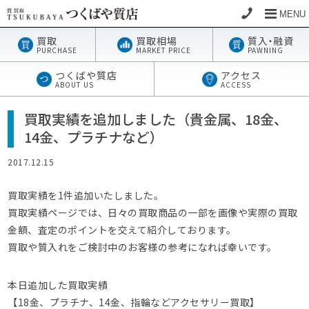
MENU
買取
買取相場
質
入・
融資
PURCHASE
MARKET PRICE
PAWNING
つくばや質店
アクセス
ABOUT US
ACCESS
買取実績を追加しました（貴金属、18金、
14金、プラチナなど）
2017.12.15
買取実績を1件追加いたしました。
買取実績ページでは、日々の買取商品の一部を画像や実際の買取
金額、査定のポイントを交えて紹介しております。
買取や質入れをご検討中のお客様の参考になれば幸いです。
本日追加した買取実績
【18金、プラチナ、14金、指輪などアクセサリー買取】