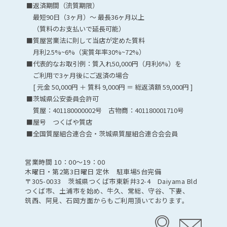
■返済期間（流質期限）
最短90日（3ヶ月）～ 最長36ヶ月以上
（質料のお支払いで延長可能）
■質屋営業法に則して当店が定めた質料
月利2.5%~6%（実質年率30%~72%）
■代表的なお取引例：質入れ50,000円（月利6%）を
ご利用で3ヶ月後にご返済の場合
[ 元金 50,000円 ＋ 質料 9,000円 ＝ 総返済額 59,000円 ]
■茨城県公安委員会許可
質屋：401180000002号 古物商：401180001710号
■屋号 つくばや質店
■全国質屋組合連合会・茨城県質屋組合連合会会員
営業時間 10：00〜19：00
木曜日・第2第3日曜日 定休 駐車場5台完備
〒305-0033 茨城県つくば市東新井32-4 Daiyama Bld
つくば市、土浦市を始め、牛久、常総、守谷、下妻、
筑西、阿見、石岡方面からもご利用頂いております。