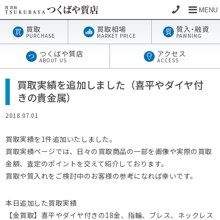
MENU
買取
買取相場
質
入・
融資
PURCHASE
MARKET PRICE
PAWNING
つくばや質店
アクセス
ABOUT US
ACCESS
買取実績を追加しました（喜平やダイヤ付
きの貴金属）
2018.07.01
買取実績を1件追加いたしました。
買取実績ページでは、日々の買取商品の一部を画像や実際の買取
金額、査定のポイントを交えて紹介しております。
買取や質入れをご検討中のお客様の参考になれば幸いです。
本日追加した買取実績
【金買取】喜平やダイヤ付きの18金、指輪、ブレス、ネックレス