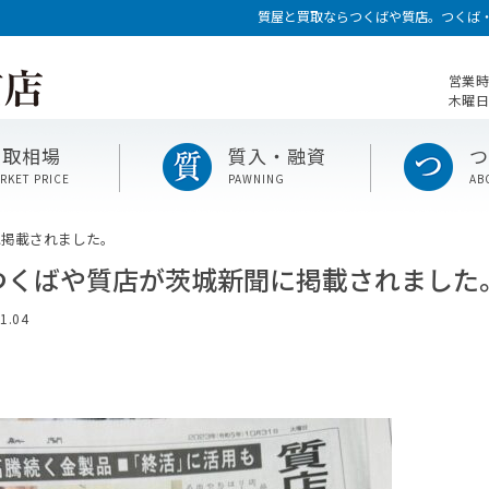
質屋と買取ならつくばや質店。つくば
営業時
木曜日
買取相場
質入・融資
RKET PRICE
PAWNING
AB
に掲載されました。
つくばや質店が茨城新聞に掲載されました
1.04