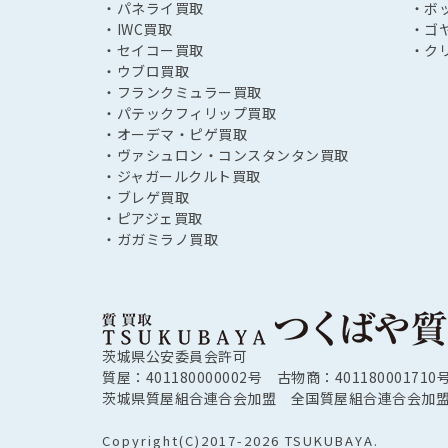
・パネライ買取
・ボ
・IWC買取
・ゴ
・セイコー買取
・ク
・ウブロ買取
・フランクミュラー買取
・パテックフィリップ買取
・オーデマ・ピゲ買取
・ヴァシュロン・コンスタンタン買取
・ジャガールクルト買取
・ブレゲ買取
・ピアジェ買取
・ガガミラノ買取
茨城県公安委員会許可
質屋：401180000002号 古物商：401180001710
茨城県質屋組合連合会加盟 全国質屋組合連合会加
Copyright(C)2017-2026 TSUKUBAYA.