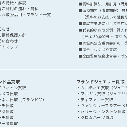
屋の特徴と解説
■質料計算法 月計算（満
屋ご利用の流れ・質料
■返済期間（流質期限） 最短
入れ取扱品目・ブランド一覧
（質料のお支払いで延長
■質屋営業法に則して当店が定
知らせ
■代表的なお取引例：質入れ
人情報保護方針
[ 元金 50,000円 ＋ 質料 9
問い合わせ
■茨城県公安委員会許可 第40
イトマップ
■屋号 つくばや質店
■全国質屋組合連合会・茨
ンド品買取
ブランドジュエリー買取
イヴィトン買取
・カルティエ買取（ジュエ
ルメス買取
・ブルガリ買取（ジュエリ
ャネル買取（ブランド品）
・ティファニー買取
ッチ買取
・ヴァンクリーフ＆アーペ
ラダ買取
・ハリーウィンストン買取
ーチ買取
・クロムハーツ買取
リーヌ買取