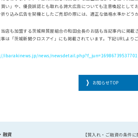
し買い」や、優良誤認とも取れる誇大広告についても注意喚起として
や折り込み広告を契機としたご売却の際には、適正な価格水準かどう
、当店も加盟する茨城県質屋組合の和田会長のお話も当記事内に掲載
記事は「茨城新聞クロスアイ」にも掲載されています。下記URLより
://ibarakinews.jp/news/newsdetail.php?f_jun=16986739537701
お知らせTOP
・融資
【質入れ・ご融資の条件に