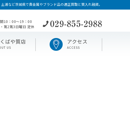
・土浦など茨城県で貴金属やブランド品の適正買取と質入れ融資。
間10：00〜19：00
・第2第3日曜日 定休
つくばや質店
アクセス
OUT US
ACCESS
。