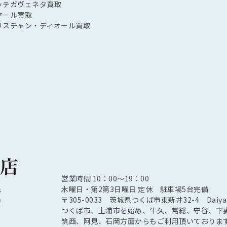
ッテガヴェネタ買取
ヤール買取
リスチャン・ディオール買取
営業時間 10：00〜19：00
木曜日・第2第3日曜日 定休 駐車場5台完備
号
〒305-0033 茨城県つくば市東新井32-4 Daiyam
盟
つくば市、土浦市を始め、牛久、常総、守谷、下
筑西、阿見、石岡方面からもご利用頂いておりま