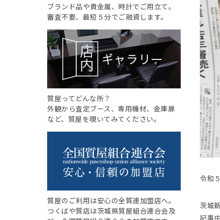
ブランド品や貴金属、時計でご用立て。
審査不要、最短５分でご融資します。
質屋ってどんな所？
外観から査定ブース、専用機材、金庫扉
など、質屋を覗いてみてください。
令和
質屋のご利用は安心の全質連加盟店へ。
茨城
つくばや質店は茨城県質屋組合連合会及
記事