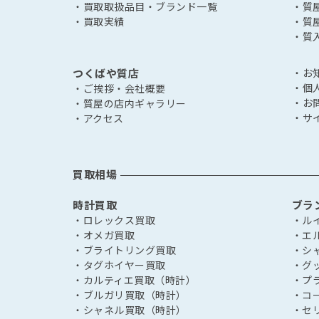
・買取取扱品目・ブランド一覧
・質
・買取実績
・質
・質
つくばや質店
・お
・個
・ご挨拶・会社概要
・お
・質屋の店内ギャラリー
・サ
・アクセス
買取相場
時計買取
ブラ
・ロレックス買取
・ル
・オメガ買取
・エ
・ブライトリング買取
・シ
・タグホイヤー買取
・グ
・カルティエ買取（時計）
・プ
・ブルガリ買取（時計）
・コ
・シャネル買取（時計）
・セ