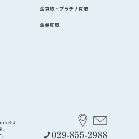
金買取・プラチナ買取
金券買取
a Bld
妻、
す。