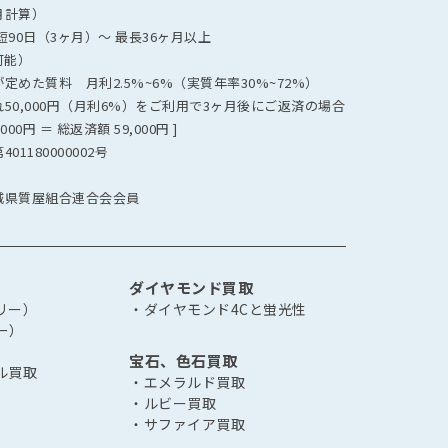
月計算）
90日（3ヶ月）～ 最長36ヶ月以上
可能）
めた質料 月利2.5%~6%（実質年率30%~72%）
50,000円（月利6%）をご利用で3ヶ月後にご返済の場合
,000円 ＝ 総返済額 59,000円 ]
1180000002号
城県質屋組合連合会会員
ダイヤモンド買取
リー）
・ダイヤモンド4Cと蛍光性
ー）
宝石、色石買取
ル買取
・エメラルド買取
・ルビー買取
・サファイア買取