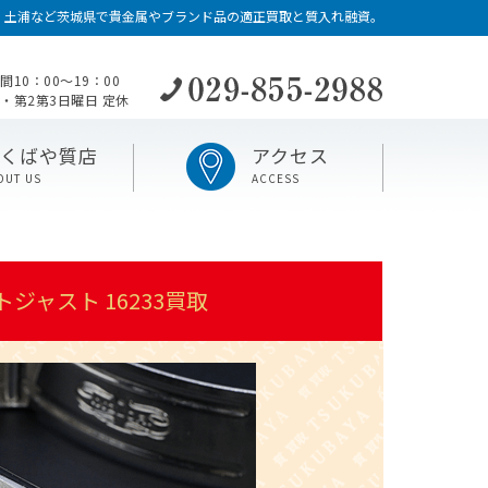
・土浦など茨城県で貴金属やブランド品の適正買取と質入れ融資。
間10：00〜19：00
・第2第3日曜日 定休
つくばや質店
アクセス
OUT US
ACCESS
ャスト 16233買取