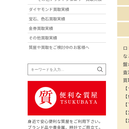
ダイヤモンド買取実績
宝石、色石買取実績
金券買取実績
その他買取実績
質屋や買取をご検討中のお客様へ
ロ
な
盤
査
買
【
【
【T
【
【
身近で安心便利な質屋をご利用下さい。
ブランド品や貴金属、時計でご用立て。