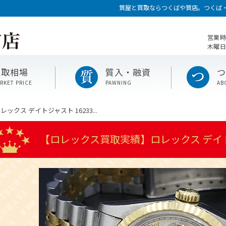
質屋と買取ならつくばや質店。つくば
営業時
木曜日
買取相場
質入・融資
RKET PRICE
PAWNING
AB
クス デイトジャスト 16233...
【ロレックス買取実績】ロレックス デイトジ