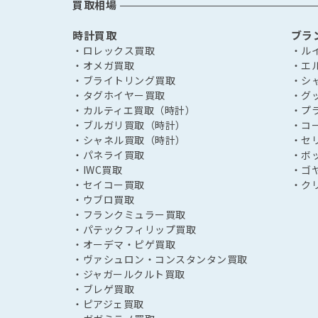
買取相場
時計買取
ブラ
・ロレックス買取
・ル
・オメガ買取
・エ
・ブライトリング買取
・シ
・タグホイヤー買取
・グ
・カルティエ買取（時計）
・プ
・ブルガリ買取（時計）
・コ
・シャネル買取（時計）
・セ
・パネライ買取
・ボ
・IWC買取
・ゴ
・セイコー買取
・ク
・ウブロ買取
・フランクミュラー買取
・パテックフィリップ買取
・オーデマ・ピゲ買取
・ヴァシュロン・コンスタンタン買取
・ジャガールクルト買取
・ブレゲ買取
・ピアジェ買取