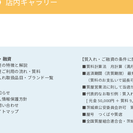
店内ギャラリー
・融資
【質入れ・ご融資の条件に
屋の特徴と解説
■質料計算法 月計算（満
屋ご利用の流れ・質料
■返済期間（流質期限） 最短
入れ取扱品目・ブランド一覧
（質料のお支払いで延長
■質屋営業法に則して当店が定
知らせ
■代表的なお取引例：質入れ
人情報保護方針
[ 元金 50,000円 ＋ 質料 9
問い合わせ
■茨城県公安委員会許可 第40
イトマップ
■屋号 つくばや質店
■全国質屋組合連合会・茨