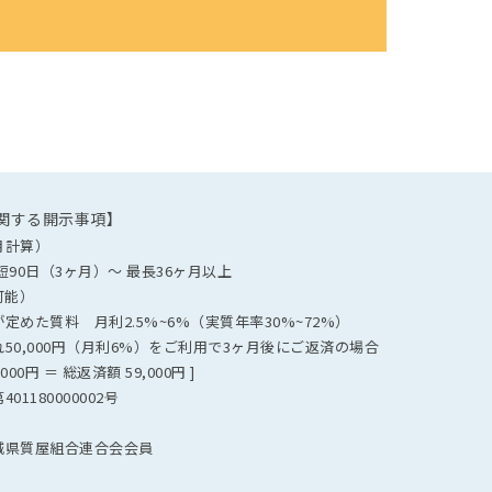
関する開示事項】
月計算）
90日（3ヶ月）～ 最長36ヶ月以上
可能）
めた質料 月利2.5%~6%（実質年率30%~72%）
50,000円（月利6%）をご利用で3ヶ月後にご返済の場合
,000円 ＝ 総返済額 59,000円 ]
1180000002号
城県質屋組合連合会会員