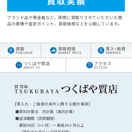
ブランド品や貴金属など、実際に買取りさせていただいた商
品の画像や査定ポイント、買取価格などを公開しています。
買取
買取相場
質
入・
融資
PURCHASE
MARKET PRICE
PAWNING
つくばや質店
アクセス
ABOUT US
ACCESS
【質入れ・ご融資の条件に関する開示事項】
■質料計算法 月計算（満月計算）
■返済期間（流質期限）
最短90日（3ヶ月）～ 最長36ヶ月以上
（質料のお支払いで延長可能）