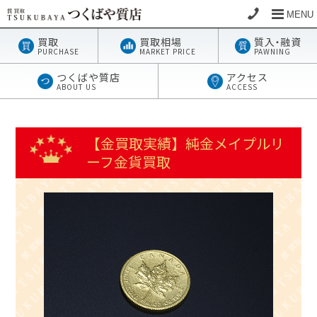
MENU
買取
買取相場
質
入・
融資
PURCHASE
MARKET PRICE
PAWNING
つくばや質店
アクセス
ABOUT US
ACCESS
【金買取実績】純金メイプルリ
ーフ金貨買取