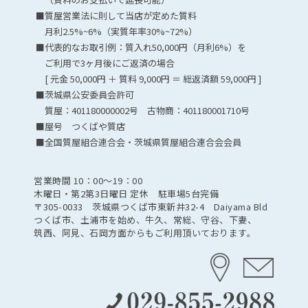
■質屋営業法に則して当店が定めた質料
月利2.5%~6%（実質年率30%~72%）
■代表的なお取引例：質入れ50,000円（月利6%）を
ご利用で3ヶ月後にご返済の場合
[ 元金 50,000円 ＋ 質料 9,000円 ＝ 総返済額 59,000円 ]
■茨城県公安委員会許可
質屋：401180000002号 古物商：401180001710号
■屋号 つくばや質店
■全国質屋組合連合会・茨城県質屋組合連合会会員
営業時間 10：00〜19：00
木曜日・第2第3日曜日 定休 駐車場5台完備
〒305-0033 茨城県つくば市東新井32-4 Daiyama Bld
つくば市、土浦市を始め、牛久、常総、守谷、下妻、
筑西、阿見、石岡方面からもご利用頂いております。