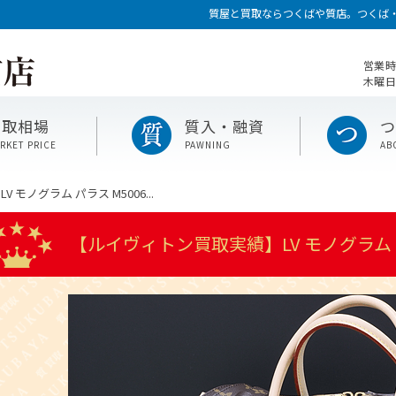
質屋と買取ならつくばや質店。つくば
営業時
木曜日
買取相場
質入・融資
RKET PRICE
PAWNING
AB
モノグラム パラス M5006...
【ルイヴィトン買取実績】LV モノグラム パ