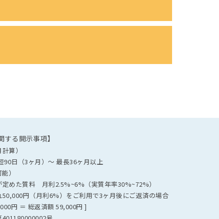
関する開示事項】
月計算）
90日（3ヶ月）～ 最長36ヶ月以上
可能）
めた質料 月利2.5%~6%（実質年率30%~72%）
50,000円（月利6%）をご利用で3ヶ月後にご返済の場合
,000円 ＝ 総返済額 59,000円 ]
1180000002号