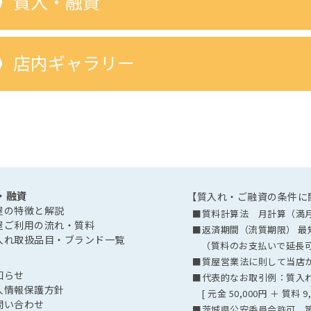
質入・融資
店内ギャラリー
・融資
【質入れ・ご融資の条件に
屋の特徴と解説
■質料計算法 月計算（満
屋ご利用の流れ・質料
■返済期間（流質期限） 最短
入れ取扱品目・ブランド一覧
（質料のお支払いで延長
■質屋営業法に則して当店が定
知らせ
■代表的なお取引例：質入れ
人情報保護方針
[ 元金 50,000円 ＋ 質料 9
問い合わせ
■茨城県公安委員会許可 第40