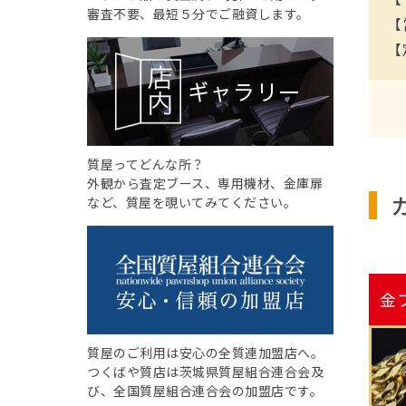
審査不要、最短５分でご融資します。
【
【
質屋ってどんな所？
外観から査定ブース、専用機材、金庫扉
など、質屋を覗いてみてください。
金
質屋のご利用は安心の全質連加盟店へ。
つくばや質店は茨城県質屋組合連合会及
び、全国質屋組合連合会の加盟店です。