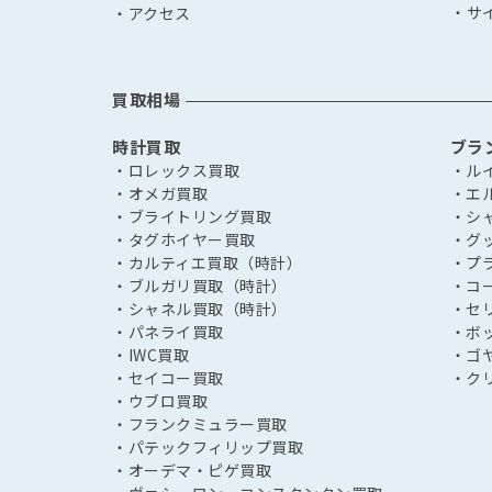
・サ
・アクセス
買取相場
時計買取
ブラ
・ロレックス買取
・ル
・オメガ買取
・エ
・ブライトリング買取
・シ
・タグホイヤー買取
・グ
・カルティエ買取（時計）
・プ
・ブルガリ買取（時計）
・コ
・シャネル買取（時計）
・セ
・パネライ買取
・ボ
・IWC買取
・ゴ
・セイコー買取
・ク
・ウブロ買取
・フランクミュラー買取
・パテックフィリップ買取
・オーデマ・ピゲ買取