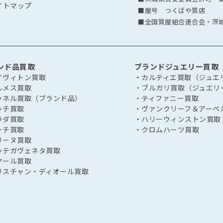
イトマップ
■屋号 つくばや質店
■全国質屋組合連合会・茨
ンド品買取
ブランドジュエリー買取
イヴィトン買取
・カルティエ買取（ジュエ
ルメス買取
・ブルガリ買取（ジュエリ
ャネル買取（ブランド品）
・ティファニー買取
ッチ買取
・ヴァンクリーフ＆アーペ
ラダ買取
・ハリーウィンストン買取
ーチ買取
・クロムハーツ買取
リーヌ買取
ッテガヴェネタ買取
ヤール買取
リスチャン・ディオール買取