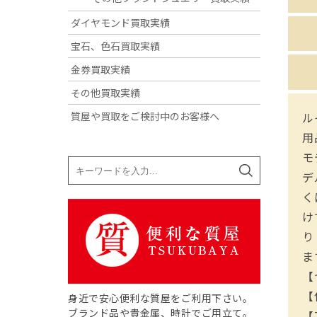
ダイヤモンド買取実績
宝石、色石買取実績
金券買取実績
その他買取実績
質屋や買取をご検討中のお客様へ
ル
用
モ
デ
く
け
り
ま
【
【
身近で安心便利な質屋をご利用下さい。
ブランド品や貴金属、時計でご用立て。
【T