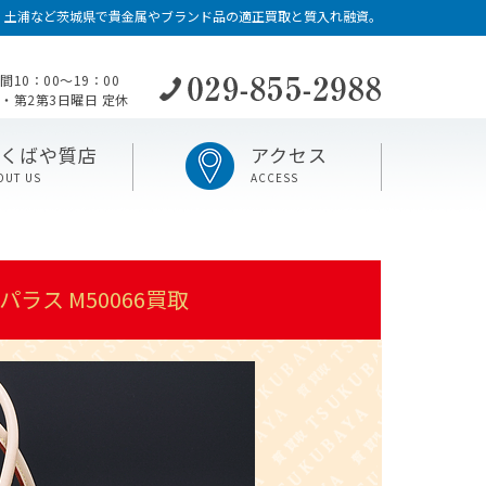
・土浦など茨城県で貴金属やブランド品の適正買取と質入れ融資。
間10：00〜19：00
・第2第3日曜日 定休
つくばや質店
アクセス
OUT US
ACCESS
ラス M50066買取