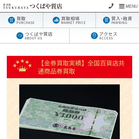
MENU
買取
買取相場
質
入・
融資
PURCHASE
MARKET PRICE
PAWNING
つくばや質店
アクセス
ABOUT US
ACCESS
【金券買取実績】全国百貨店共
通商品券買取