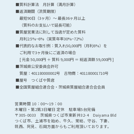
■質料計算法 月計算（満月計算）
■返済期間（流質期限）
最短90日（3ヶ月）～ 最長36ヶ月以上
（質料のお支払いで延長可能）
■質屋営業法に則して当店が定めた質料
月利2.5%~6%（実質年率30%~72%）
■代表的なお取引例：質入れ50,000円（月利6%）を
ご利用で3ヶ月後にご返済の場合
[ 元金 50,000円 ＋ 質料 9,000円 ＝ 総返済額 59,000円 ]
■茨城県公安委員会許可
質屋：401180000002号 古物商：401180001710号
■屋号 つくばや質店
■全国質屋組合連合会・茨城県質屋組合連合会会員
営業時間 10：00〜19：00
木曜日・第2第3日曜日 定休 駐車場5台完備
〒305-0033 茨城県つくば市東新井32-4 Daiyama Bld
つくば市、土浦市を始め、牛久、常総、守谷、下妻、
筑西、阿見、石岡方面からもご利用頂いております。