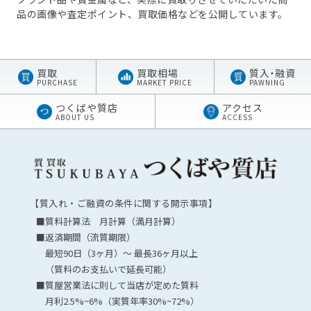
品の画像や査定ポイント、買取価格などを公開しています。
買取
買取相場
質
入・
融資
PURCHASE
MARKET PRICE
PAWNING
つくばや質店
アクセス
ABOUT US
ACCESS
【質入れ・ご融資の条件に関する開示事項】
■質料計算法 月計算（満月計算）
■返済期間（流質期限）
最短90日（3ヶ月）～ 最長36ヶ月以上
（質料のお支払いで延長可能）
■質屋営業法に則して当店が定めた質料
月利2.5%~6%（実質年率30%~72%）