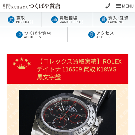
MENU
買取
買取相場
質
入・
融資
PURCHASE
MARKET PRICE
PAWNING
つくばや質店
アクセス
ABOUT US
ACCESS
【ロレックス買取実績】ROLEX
デイトナ 116509 買取 K18WG
黒文字盤